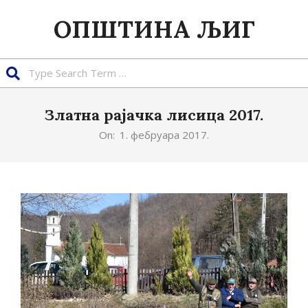
Skip
ОПШТИНА ЉИГ
to
content
Search
Златна рајачка лисица 2017.
On:
1. фебруара 2017.