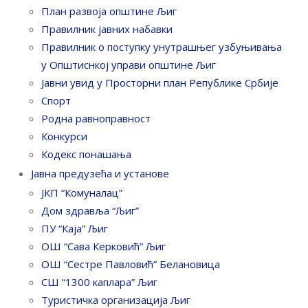
План развоја општине Љиг
Правилник јавних набавки
Правилник о поступку унутрашњег узбуњивања
у Општиснкој управи општине Љиг
Јавни увид у Просторни план Републике Србије
Спорт
Родна равноправност
Конкурси
Кодекс понашања
Јавна предузећа и установе
ЈКП “Комуналац”
Дом здравља “Љиг”
ПУ “Каја” Љиг
ОШ “Сава Керковић” Љиг
ОШ “Сестре Павловић” Белановица
СШ “1300 каплара” Љиг
Туристичка организација Љиг