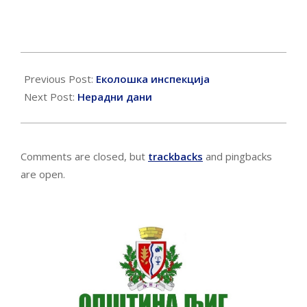
2017-
02-
Previous Post:
Еколошка инспекција
01
Next Post:
Нерадни дани
Comments are closed, but
trackbacks
and pingbacks
are open.