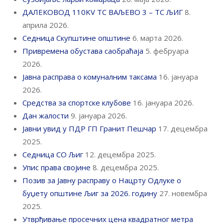
ДАЛЕКОВОД 110KV ТС ВАЉЕВО 3 – ТС ЉИГ
8.
априла 2026.
Седница Скупштине општине
6. марта 2026.
Привремена обустава саобраћаја
5. фебруара
2026.
Јавна расправа о комуналним таксама
16. јануара
2026.
Средства за спортске клубове
16. јануара 2026.
Дан жалости
9. јануара 2026.
Јавни увид у ПДР ГП Гранит Пешчар
17. децембра
2025.
Седница СО Љиг
12. децембра 2025.
Упис права својине
8. децембра 2025.
Позив за Јавну расправу о Нацрту Одлуке о
буџету општине Љиг за 2026. годину
27. новембра
2025.
Утврђивање просечних цена квадратног метра