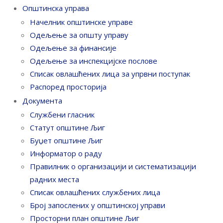
Општинска управа
Начелник општинске управе
Одељење за општу управу
Одељење за финансије
Одељење за инспекцијске послове
Списак овлашћених лица за упрвни поступак
Распоред просторија
Документа
Службени гласник
Статут општине Љиг
Буџет општине Љиг
Информатор о раду
Правилник o организацији и систематизацији
радних места
Списак овлашћених службених лица
Број запослених у oпштинској управи
Просторни план општине Љиг