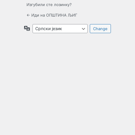
Изгубили сте лозинку?
← Иди на ОПШТИНА ЉИГ
Језик