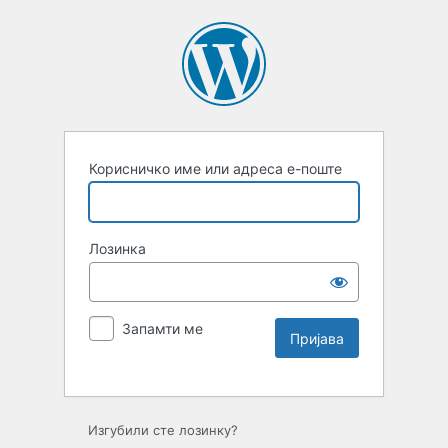
Корисничко име или адреса е-поште
Лозинка
Запамти ме
Изгубили сте лозинку?