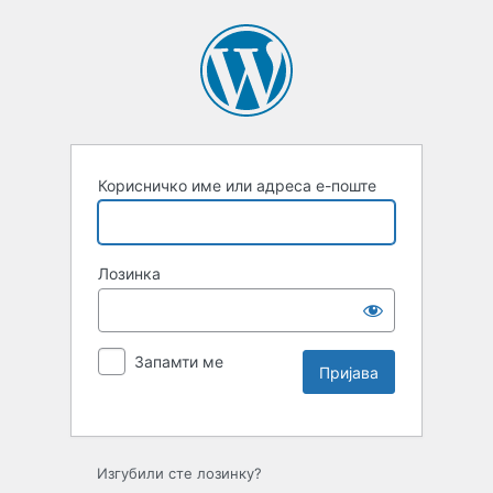
Корисничко име или адреса е-поште
Лозинка
Запамти ме
Изгубили сте лозинку?