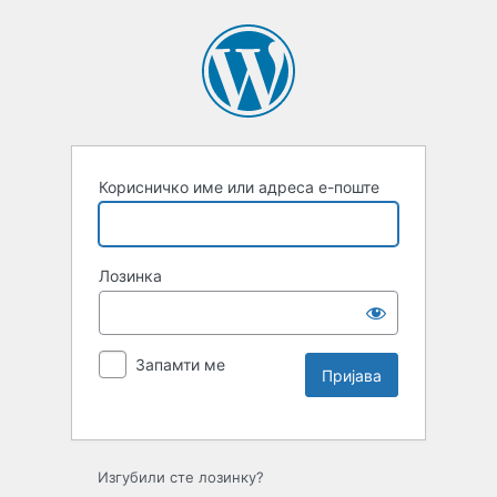
Корисничко име или адреса е-поште
Лозинка
Запамти ме
Изгубили сте лозинку?