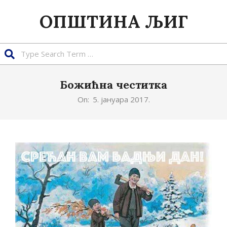
Skip
ОПШТИНА ЉИГ
to
content
Search
Божићна честитка
On:
5. јануара 2017.