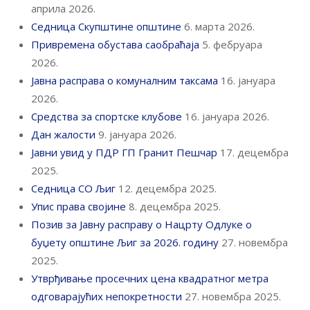
априла 2026.
Седница Скупштине општине
6. марта 2026.
Привремена обустава саобраћаја
5. фебруара
2026.
Јавна расправа о комуналним таксама
16. јануара
2026.
Средства за спортске клубове
16. јануара 2026.
Дан жалости
9. јануара 2026.
Јавни увид у ПДР ГП Гранит Пешчар
17. децембра
2025.
Седница СО Љиг
12. децембра 2025.
Упис права својине
8. децембра 2025.
Позив за Јавну расправу о Нацрту Одлуке о
буџету општине Љиг за 2026. годину
27. новембра
2025.
Утврђивање просечних цена квадратног метра
одговарајућих непокретности
27. новембра 2025.