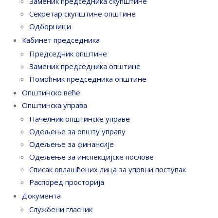
Заменик председника скупштине
Секретар скупштине општине
Одборници
Кабинет председника
Председник општине
Заменик председника општине
Помоћник председника општине
Општинско веће
Општинска управа
Начелник општинске управе
Одељење за општу управу
Одељење за финансије
Одељење за инспекцијске послове
Списак овлашћених лица за упрвни поступак
Распоред просторија
Документа
Службени гласник