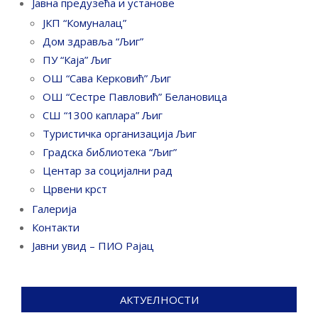
Јавна предузећа и установе
ЈКП “Комуналац”
Дом здравља “Љиг”
ПУ “Каја” Љиг
ОШ “Сава Керковић” Љиг
ОШ “Сестре Павловић” Белановица
СШ “1300 каплара” Љиг
Туристичка организација Љиг
Градска библиотека “Љиг”
Центар за социјални рад
Црвени крст
Галерија
Контакти
Јавни увид – ПИО Рајац
АКТУЕЛНОСТИ