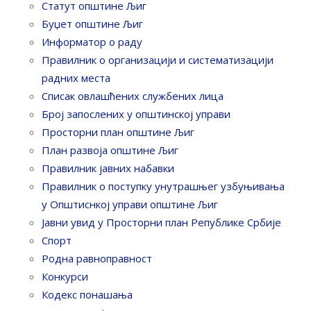
Статут општине Љиг
Буџет општине Љиг
Информатор о раду
Правилник o организацији и систематизацији
радних места
Списак овлашћених службених лица
Број запослених у oпштинској управи
Просторни план општине Љиг
План развоја општине Љиг
Правилник јавних набавки
Правилник о поступку унутрашњег узбуњивања
у Општиснкој управи општине Љиг
Јавни увид у Просторни план Републике Србије
Спорт
Родна равноправност
Конкурси
Кодекс понашања