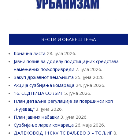
ВЕСТИ И ОБАВЕШТЕЊА
Коначна листа
28. јула 2026.
Јавни позив за доделу подстицајних средстава
намењених пољопривреди
7. јула 2026.
Закуп државног земљишта
25. јуна 2026.
Акција сузбијања комараца
24. јуна 2026.
16. СЕДНИЦА СО ЉИГ
5. јуна 2026.
План детаљне регулације за површинси коп
„Рујевац“
3. јуна 2026.
План јавних набавки
3. јуна 2026.
Сузбијање ларви комараца
26. маја 2026.
ДАЛЕКОВОД 110KV ТС ВАЉЕВО 3 – ТС ЉИГ
8.