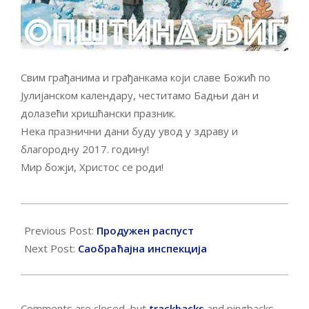
Свим грађанима и грађанкама који славе Божић по
Јулијанском календару, честитамо Бадњи дан и
долазећи хришћански празник.
Нека празнични дани буду увод у здраву и
благородну 2017. годину!
Мир божји, Христос се роди!
2017-
01-
Previous Post:
Продужен распуст
05
Next Post:
Саобраћајна инспекција
Comments are closed, but
trackbacks
and pingbacks