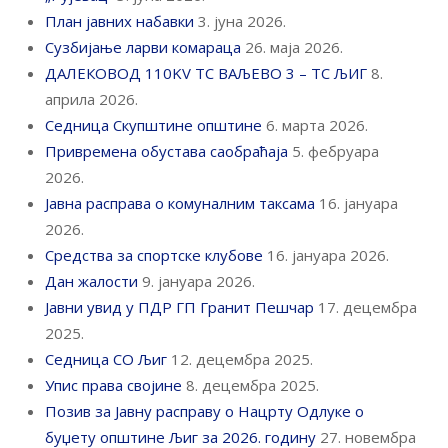
План јавних набавки
3. јуна 2026.
Сузбијање ларви комараца
26. маја 2026.
ДАЛЕКОВОД 110KV ТС ВАЉЕВО 3 – ТС ЉИГ
8.
априла 2026.
Седница Скупштине општине
6. марта 2026.
Привремена обустава саобраћаја
5. фебруара
2026.
Јавна расправа о комуналним таксама
16. јануара
2026.
Средства за спортске клубове
16. јануара 2026.
Дан жалости
9. јануара 2026.
Јавни увид у ПДР ГП Гранит Пешчар
17. децембра
2025.
Седница СО Љиг
12. децембра 2025.
Упис права својине
8. децембра 2025.
Позив за Јавну расправу о Нацрту Одлуке о
буџету општине Љиг за 2026. годину
27. новембра