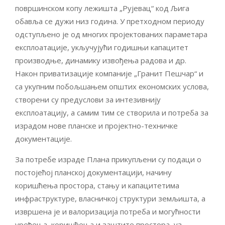
површинском копу лежишта „Рујевац“ код Љига
обавља се дужи низ година. У претходном периоду
одступљено је од многих пројектованих параметара
експлоатације, укључујући годишњи капацитет
производње, динамику извођења радова и др.
Након приватизације компаније „Гранит Пешчар“ и
са укупним побољшањем општих економских услова,
створени су предуслови за интезивнију
експлоатацију, а самим тим се створила и потреба за
израдом нове планске и пројектно-техничке
документације.
За потребе израде Плана прикупљени су подаци о
постојећој планској документацији, начину
коришћења простора, стању и капацитетима
инфраструктуре, власничкој структури земљишта, а
извршена је и валоризација потреба и могућности
уређења, коришћења и заштите простора, уз