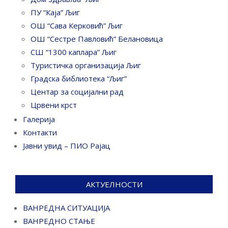
ПУ “Каја” Љиг
ОШ “Сава Керковић” Љиг
ОШ “Сестре Павловић” Белановица
СШ “1300 каплара” Љиг
Туристичка организација Љиг
Градска библиотека “Љиг”
Центар за социјални рад
Црвени крст
Галерија
Контакти
Јавни увид – ПИО Рајац
АКТУЕЛНОСТИ
ВАНРЕДНА СИТУАЦИЈА
ВАНРЕДНО СТАЊЕ