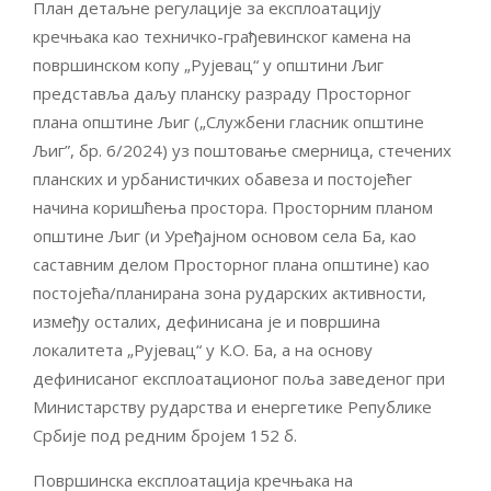
План детаљне регулације за експлоатацију
кречњака као техничко-грађевинског камена на
површинском копу „Рујевац“ у општини Љиг
представља даљу планску разраду Просторног
плана општине Љиг („Службени гласник општине
Љиг”, бр. 6/2024) уз поштовање смерница, стечених
планских и урбанистичких обавеза и постојећег
начина коришћења простора. Просторним планом
општине Љиг (и Уређајном основом села Ба, као
саставним делом Просторног плана општине) као
постојећа/планирана зона рударских активности,
између осталих, дефинисана је и површина
локалитета „Рујевац“ у К.О. Ба, а на основу
дефинисаног експлоатационог поља заведеног при
Министарству рударства и енергетике Републике
Србије под редним бројем 152 б.
Површинска експлоатација кречњака на