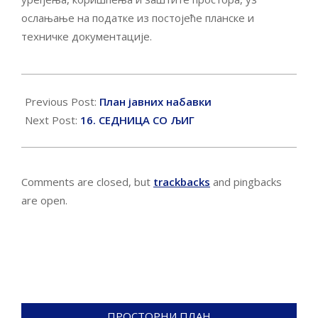
ослањање на податке из постојеће планске и
техничке документације.
2026-
06-
Previous Post:
План јавних набавки
03
Next Post:
16. СЕДНИЦА СО ЉИГ
Comments are closed, but
trackbacks
and pingbacks
are open.
ПРОСТОРНИ ПЛАН