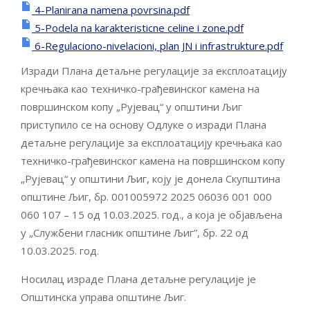
4-Planirana namena povrsina.pdf
5-Podela na karakteristicne celine i zone.pdf
6-Regulaciono-nivelacioni, plan JN i infrastrukture.pdf
Изради Плана детаљне регулације за експлоатацију
кречњака као техничко-грађевинског камена на
површинском копу „Рујевац“ у општини Љиг
приступило се на основу Одлуке о изради Плана
детаљне регулације за експлоатацију кречњака као
техничко-грађевинског камена на површинском копу
„Рујевац“ у општини Љиг, коју је донела Скупштина
општине Љиг, бр. 001005972 2025 06036 001 000
060 107 – 15 од 10.03.2025. год., a која је објављена
у „Службени гласник општине Љиг”, бр. 22 од
10.03.2025. год.
Носилац израде Плана детаљне регулације је
Општинска управа општине Љиг.