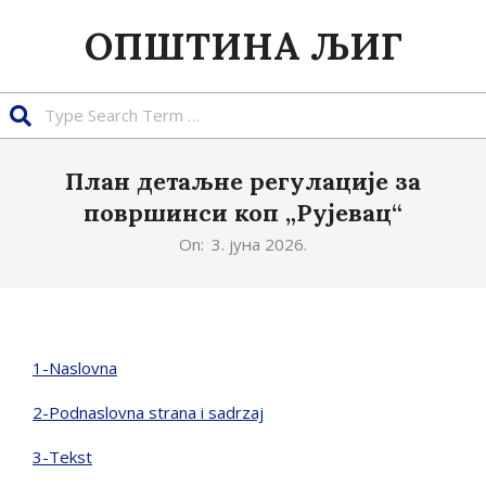
Skip
ОПШТИНА ЉИГ
to
content
Search
План детаљне регулације за
површинси коп „Рујевац“
On:
3. јуна 2026.
1-Naslovna
2-Podnaslovna strana i sadrzaj
3-Tekst