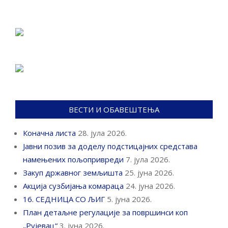
ВЕСТИ И ОБАВЕШТЕЊА
Коначна листа
28. јула 2026.
Јавни позив за доделу подстицајних средстава
намењених пољопривреди
7. јула 2026.
Закуп државног земљишта
25. јуна 2026.
Акција сузбијања комараца
24. јуна 2026.
16. СЕДНИЦА СО ЉИГ
5. јуна 2026.
План детаљне регулације за површинси коп
„Рујевац“
3. јуна 2026.