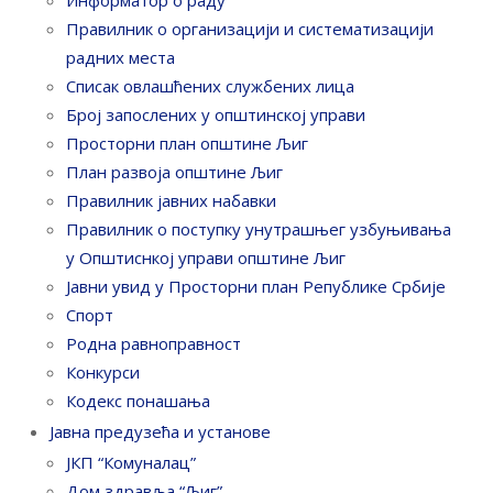
Информатор о раду
Правилник o организацији и систематизацији
радних места
Списак овлашћених службених лица
Број запослених у oпштинској управи
Просторни план општине Љиг
План развоја општине Љиг
Правилник јавних набавки
Правилник о поступку унутрашњег узбуњивања
у Општиснкој управи општине Љиг
Јавни увид у Просторни план Републике Србије
Спорт
Родна равноправност
Конкурси
Кодекс понашања
Јавна предузећа и установе
ЈКП “Комуналац”
Дом здравља “Љиг”