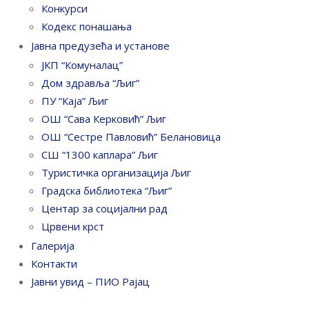
Конкурси
Кодекс понашања
Јавна предузећа и установе
ЈКП “Комуналац”
Дом здравља “Љиг”
ПУ “Каја” Љиг
ОШ “Сава Керковић” Љиг
ОШ “Сестре Павловић” Белановица
СШ “1300 каплара” Љиг
Туристичка организација Љиг
Градска библиотека “Љиг”
Центар за социјални рад
Црвени крст
Галерија
Контакти
Јавни увид – ПИО Рајац