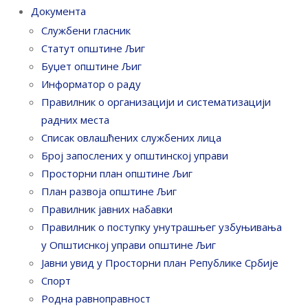
Документа
Службени гласник
Статут општине Љиг
Буџет општине Љиг
Информатор о раду
Правилник o организацији и систематизацији
радних места
Списак овлашћених службених лица
Број запослених у oпштинској управи
Просторни план општине Љиг
План развоја општине Љиг
Правилник јавних набавки
Правилник о поступку унутрашњег узбуњивања
у Општиснкој управи општине Љиг
Јавни увид у Просторни план Републике Србије
Спорт
Родна равноправност