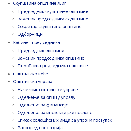
Скупштина општине Љиг
Председник скупштине општине
Заменик председника скупштине
Секретар скупштине општине
Одборници
Кабинет председника
Председник општине
Заменик председника општине
Помоћник председника општине
Општинско веће
Општинска управа
Начелник општинске управе
Одељење за општу управу
Одељење за финансије
Одељење за инспекцијске послове
Списак овлашћених лица за упрвни поступак
Распоред просторија