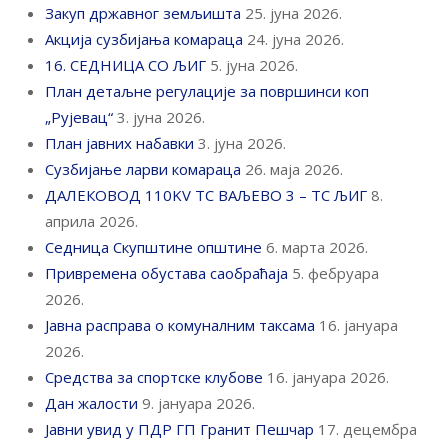
Закуп државног земљишта
25. јуна 2026.
Акција сузбијања комараца
24. јуна 2026.
16. СЕДНИЦА СО ЉИГ
5. јуна 2026.
План детаљне регулације за површинси коп
„Рујевац“
3. јуна 2026.
План јавних набавки
3. јуна 2026.
Сузбијање ларви комараца
26. маја 2026.
ДАЛЕКОВОД 110KV ТС ВАЉЕВО 3 – ТС ЉИГ
8.
априла 2026.
Седница Скупштине општине
6. марта 2026.
Привремена обустава саобраћаја
5. фебруара
2026.
Јавна расправа о комуналним таксама
16. јануара
2026.
Средства за спортске клубове
16. јануара 2026.
Дан жалости
9. јануара 2026.
Јавни увид у ПДР ГП Гранит Пешчар
17. децембра