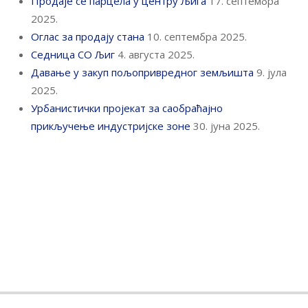
Продаје се парцела у центру Љига
17. септембра
2025.
Оглас за продају стана
10. септембра 2025.
Седница СО Љиг
4. августа 2025.
Давање у закуп пољопривредног земљишта
9. јула
2025.
Урбанистички пројекат за саобраћајно
прикључење индустријске зоне
30. јуна 2025.