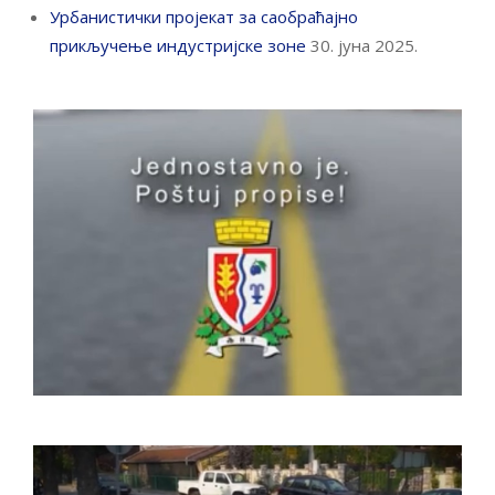
Урбанистички пројекат за саобраћајно
прикључење индустријске зоне
30. јуна 2025.