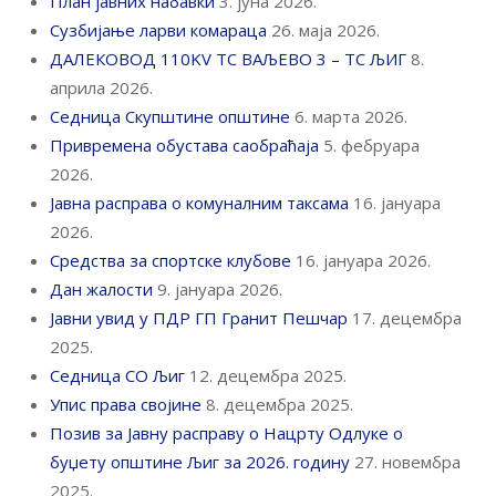
План јавних набавки
3. јуна 2026.
Сузбијање ларви комараца
26. маја 2026.
ДАЛЕКОВОД 110KV ТС ВАЉЕВО 3 – ТС ЉИГ
8.
априла 2026.
Седница Скупштине општине
6. марта 2026.
Привремена обустава саобраћаја
5. фебруара
2026.
Јавна расправа о комуналним таксама
16. јануара
2026.
Средства за спортске клубове
16. јануара 2026.
Дан жалости
9. јануара 2026.
Јавни увид у ПДР ГП Гранит Пешчар
17. децембра
2025.
Седница СО Љиг
12. децембра 2025.
Упис права својине
8. децембра 2025.
Позив за Јавну расправу о Нацрту Одлуке о
буџету општине Љиг за 2026. годину
27. новембра
2025.