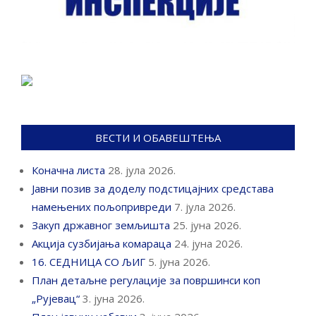
ВЕСТИ И ОБАВЕШТЕЊА
Коначна листа
28. јула 2026.
Јавни позив за доделу подстицајних средстава
намењених пољопривреди
7. јула 2026.
Закуп државног земљишта
25. јуна 2026.
Акција сузбијања комараца
24. јуна 2026.
16. СЕДНИЦА СО ЉИГ
5. јуна 2026.
План детаљне регулације за површинси коп
„Рујевац“
3. јуна 2026.