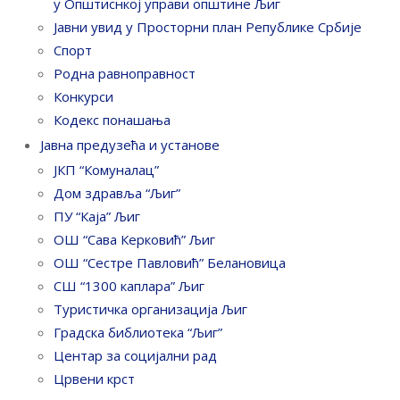
у Општиснкој управи општине Љиг
Јавни увид у Просторни план Републике Србије
Спорт
Родна равноправност
Конкурси
Кодекс понашања
Јавна предузећа и установе
ЈКП “Комуналац”
Дом здравља “Љиг”
ПУ “Каја” Љиг
ОШ “Сава Керковић” Љиг
ОШ “Сестре Павловић” Белановица
СШ “1300 каплара” Љиг
Туристичка организација Љиг
Градска библиотека “Љиг”
Центар за социјални рад
Црвени крст