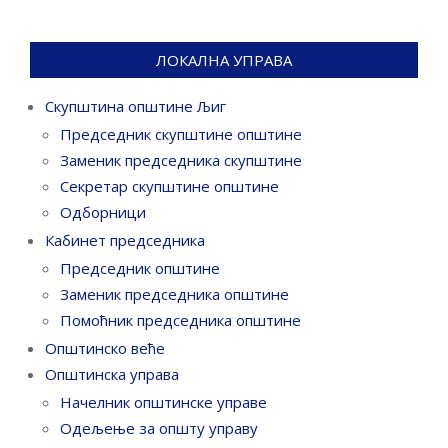
ЛОКАЛНА УПРАВА
Скупштина општине Љиг
Председник скупштине општине
Заменик председника скупштине
Секретар скупштине општине
Одборници
Кабинет председника
Председник општине
Заменик председника општине
Помоћник председника општине
Општинско веће
Општинска управа
Начелник општинске управе
Одељење за општу управу