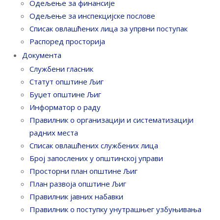
Одељење за финансије
Одељење за инспекцијске послове
Списак овлашћених лица за упрвни поступак
Распоред просторија
Документа
Службени гласник
Статут општине Љиг
Буџет општине Љиг
Информатор о раду
Правилник o организацији и систематизацији
радних места
Списак овлашћених службених лица
Број запослених у oпштинској управи
Просторни план општине Љиг
План развоја општине Љиг
Правилник јавних набавки
Правилник о поступку унутрашњег узбуњивања