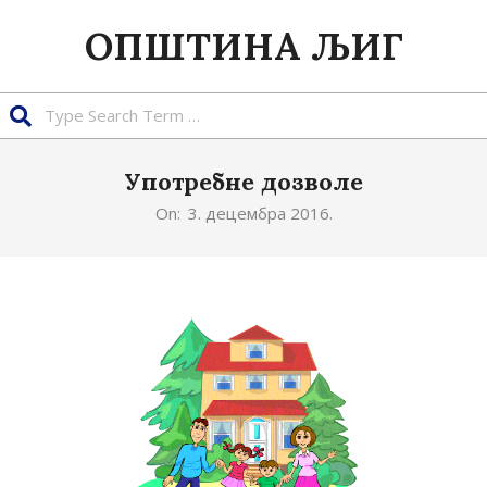
Skip
ОПШТИНА ЉИГ
to
content
Search
Употребне дозволе
On:
3. децембра 2016.