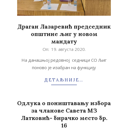
Драган Лазаревић председник
општине љиг у новом
мандату
2020-
On:
19. августа 2020.
08-
На данашњој редовној седници СО Љиг
19
поново је изабран на функцију
ДЕТАЉНИЈЕ…
Одлука о поништавању избора
за чланове Савета МЗ
Латковић- бирачко место бр.
16