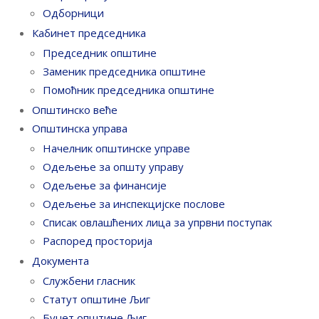
Одборници
Кабинет председника
Председник општине
Заменик председника општине
Помоћник председника општине
Општинско веће
Општинска управа
Начелник општинске управе
Одељење за општу управу
Одељење за финансије
Одељење за инспекцијске послове
Списак овлашћених лица за упрвни поступак
Распоред просторија
Документа
Службени гласник
Статут општине Љиг
Буџет општине Љиг