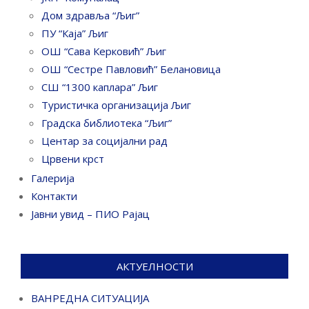
Дом здравља “Љиг”
ПУ “Каја” Љиг
ОШ “Сава Керковић” Љиг
ОШ “Сестре Павловић” Белановица
СШ “1300 каплара” Љиг
Туристичка организација Љиг
Градска библиотека “Љиг”
Центар за социјални рад
Црвени крст
Галерија
Контакти
Јавни увид – ПИО Рајац
АКТУЕЛНОСТИ
ВАНРЕДНА СИТУАЦИЈА