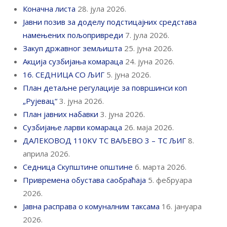
Коначна листа
28. јула 2026.
Јавни позив за доделу подстицајних средстава
намењених пољопривреди
7. јула 2026.
Закуп државног земљишта
25. јуна 2026.
Акција сузбијања комараца
24. јуна 2026.
16. СЕДНИЦА СО ЉИГ
5. јуна 2026.
План детаљне регулације за површинси коп
„Рујевац“
3. јуна 2026.
План јавних набавки
3. јуна 2026.
Сузбијање ларви комараца
26. маја 2026.
ДАЛЕКОВОД 110KV ТС ВАЉЕВО 3 – ТС ЉИГ
8.
априла 2026.
Седница Скупштине општине
6. марта 2026.
Привремена обустава саобраћаја
5. фебруара
2026.
Јавна расправа о комуналним таксама
16. јануара
2026.