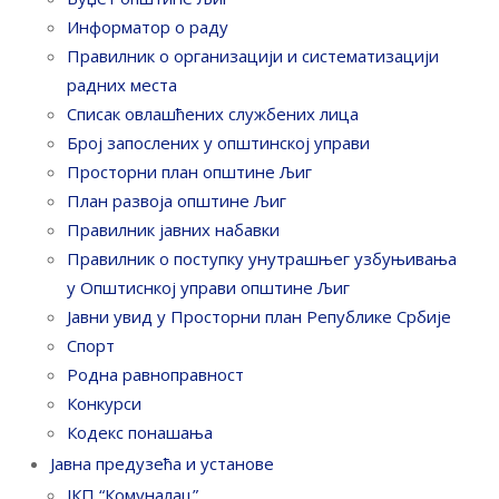
Информатор о раду
Правилник o организацији и систематизацији
радних места
Списак овлашћених службених лица
Број запослених у oпштинској управи
Просторни план општине Љиг
План развоја општине Љиг
Правилник јавних набавки
Правилник о поступку унутрашњег узбуњивања
у Општиснкој управи општине Љиг
Јавни увид у Просторни план Републике Србије
Спорт
Родна равноправност
Конкурси
Кодекс понашања
Јавна предузећа и установе
ЈКП “Комуналац”