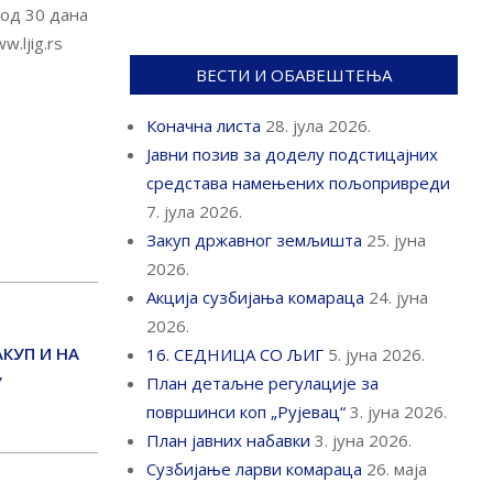
 од 30 дана
.ljig.rs
ВЕСТИ И ОБАВЕШТЕЊА
Коначна листа
28. јула 2026.
Јавни позив за доделу подстицајних
средстава намењених пољопривреди
7. јула 2026.
Закуп државног земљишта
25. јуна
2026.
Акција сузбијања комараца
24. јуна
2026.
КУП И НА
16. СЕДНИЦА СО ЉИГ
5. јуна 2026.
У
План детаљне регулације за
површинси коп „Рујевац“
3. јуна 2026.
План јавних набавки
3. јуна 2026.
Сузбијање ларви комараца
26. маја