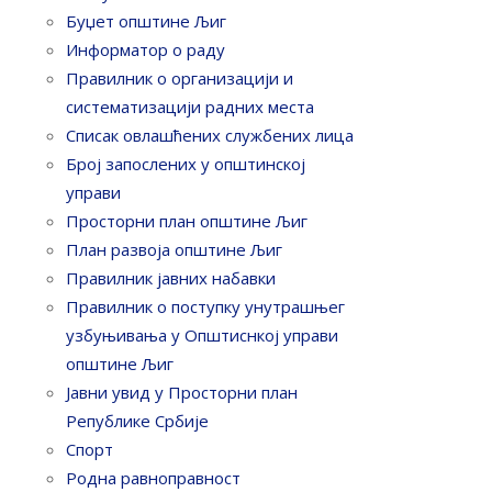
Буџет општине Љиг
Информатор о раду
Правилник o организацији и
систематизацији радних места
Списак овлашћених службених лица
Број запослених у oпштинској
управи
Просторни план општине Љиг
План развоја општине Љиг
Правилник јавних набавки
Правилник о поступку унутрашњег
узбуњивања у Општиснкој управи
општине Љиг
Јавни увид у Просторни план
Републике Србије
Спорт
Родна равноправност