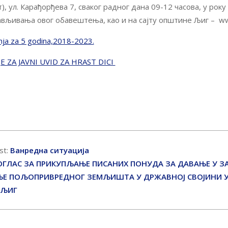
т), ул. Карађорђева 7, сваког радног дана 09-12 часова, у року
ављивања овог обавештења, као и на сајту општине Љиг – www
anja za 5 godina,2018-2023.
 ZA JAVNI UVID ZA HRAST DICI
st:
Ванредна ситуација
ОГЛАС ЗА ПРИКУПЉАЊЕ ПИСАНИХ ПОНУДА ЗА ДАВАЊЕ У ЗА
Е ПОЉОПРИВРЕДНОГ ЗЕМЉИШТА У ДРЖАВНОЈ СВОЈИНИ 
 ЉИГ