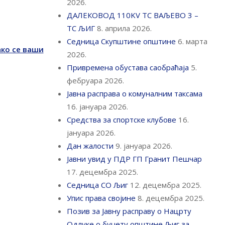
2026.
ДАЛЕКОВОД 110KV ТС ВАЉЕВО 3 –
ТС ЉИГ
8. априла 2026.
Седница Скупштине општине
6. марта
ако се ваши
2026.
Привремена обустава саобраћаја
5.
фебруара 2026.
Јавна расправа о комуналним таксама
16. јануара 2026.
Средства за спортске клубове
16.
јануара 2026.
Дан жалости
9. јануара 2026.
Јавни увид у ПДР ГП Гранит Пешчар
17. децембра 2025.
Седница СО Љиг
12. децембра 2025.
Упис права својине
8. децембра 2025.
Позив за Јавну расправу о Нацрту
Одлуке о буџету општине Љиг за