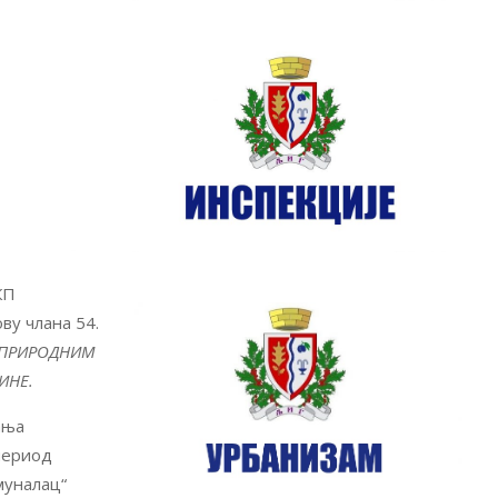
КП
ву члана 54.
 ПРИРОДНИМ
ИНЕ.
ања
период
муналац“