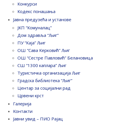
Конкурси
Кодекс понашања
Јавна предузећа и установе
ЈКП “Комуналац”
Дом здравља “Љиг”
ПУ “Каја” Љиг
ОШ “Сава Керковић” Љиг
ОШ “Сестре Павловић” Белановица
СШ “1300 каплара” Љиг
Туристичка организација Љиг
Градска библиотека “Љиг”
Центар за социјални рад
Црвени крст
Галерија
Контакти
Јавни увид – ПИО Рајац