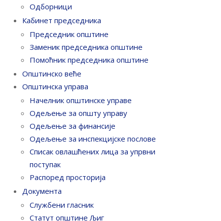
Одборници
Кабинет председника
Председник општине
Заменик председника општине
Помоћник председника општине
Општинско веће
Општинска управа
Начелник општинске управе
Одељење за општу управу
Одељење за финансије
Одељење за инспекцијске послове
Списак овлашћених лица за упрвни
поступак
Распоред просторија
Документа
Службени гласник
Статут општине Љиг