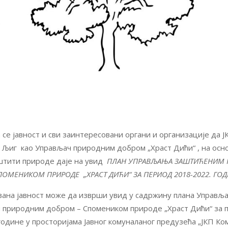
се јавност и сви заинтересовани органи и организације да Ј
 Љиг као Управљач природним добром „Храст Дићи“ , на осно
штити природе даје на увид
ПЛАН УПРАВЉАЊА ЗАШТИЋЕНИМ
ПОМЕНИКОМ ПРИРОДЕ „ХРАСТ ДИЋИ“ ЗА ПЕРИОД 2018-2022. ГОД
ана јавност може да изврши увид у садржину плана Управљ
 природним добром – Спомеником природе „Храст Дићи“ за 
године у просторијама Јавног комуналаног предузећа „ЈКП Ко