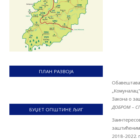
ПЛАН РАЗВОЈА
Обавештава 
„Комуналац“
Закона о за
ДОБРОМ – С
БУЏЕТ ОПШТИНЕ ЉИГ
Заинтересов
заштићеним
2018-2022. 