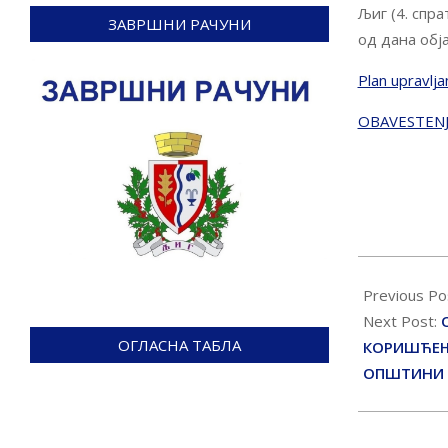
Љиг (4. спра
ЗАВРШНИ РАЧУНИ
од дана обј
Plan upravlj
OBAVESTENJE
2018-
07-
Previous Po
20
Next Post:
ОГЛАСНА ТАБЛА
КОРИШЋЕЊ
ОПШТИНИ