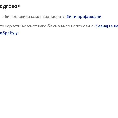
 ОДГОВОР
 да би поставили коментар, морате
бити пријављени
.
то користи Акисмет како би смањило непожељне.
Сазнајте к
обрађују
.