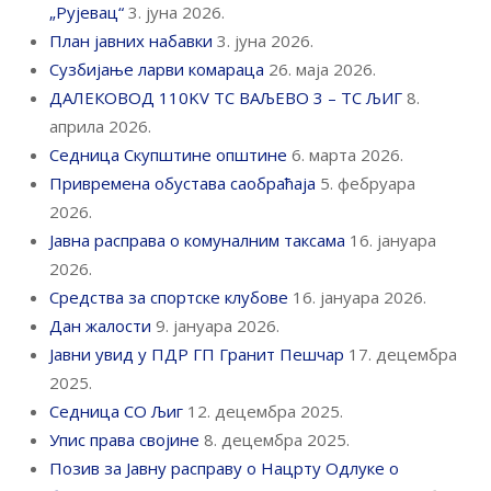
„Рујевац“
3. јуна 2026.
План јавних набавки
3. јуна 2026.
Сузбијање ларви комараца
26. маја 2026.
ДАЛЕКОВОД 110KV ТС ВАЉЕВО 3 – ТС ЉИГ
8.
априла 2026.
Седница Скупштине општине
6. марта 2026.
Привремена обустава саобраћаја
5. фебруара
2026.
Јавна расправа о комуналним таксама
16. јануара
2026.
Средства за спортске клубове
16. јануара 2026.
Дан жалости
9. јануара 2026.
Јавни увид у ПДР ГП Гранит Пешчар
17. децембра
2025.
Седница СО Љиг
12. децембра 2025.
Упис права својине
8. децембра 2025.
Позив за Јавну расправу о Нацрту Одлуке о