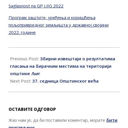
Saglasnost na GP LJIG 2022
Програм заштите, уређења и коришћења
пољопривредног земљишта у државној својини
2022. године
2022-
04-
Previous Post:
Збирни извештаји о резултатима
28
гласања на бирачким местима на територији
општине Љиг
Next Post:
37. седница Општинског већа
ОСТАВИТЕ ОДГОВОР
Жао нам је, да би поставили коментар, морате
бити
пријављени
.