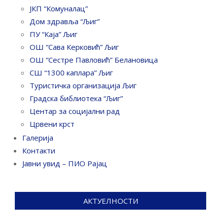
ЈКП “Комуналац”
Дом здравља “Љиг”
ПУ “Каја” Љиг
ОШ “Сава Керковић” Љиг
ОШ “Сестре Павловић” Белановица
СШ “1300 каплара” Љиг
Туристичка организација Љиг
Градска библиотека “Љиг”
Центар за социјални рад
Црвени крст
Галерија
Контакти
Јавни увид – ПИО Рајац
АКТУЕЛНОСТИ