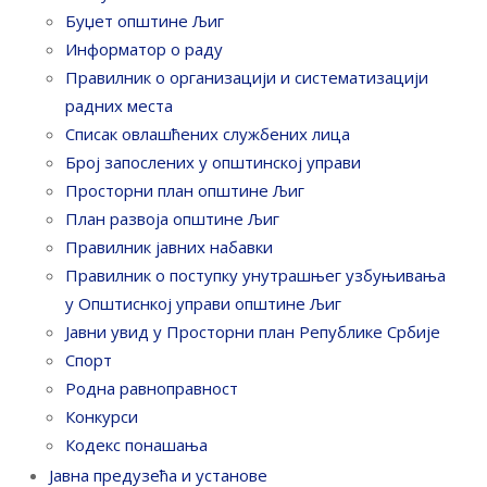
Буџет општине Љиг
Информатор о раду
Правилник o организацији и систематизацији
радних места
Списак овлашћених службених лица
Број запослених у oпштинској управи
Просторни план општине Љиг
План развоја општине Љиг
Правилник јавних набавки
Правилник о поступку унутрашњег узбуњивања
у Општиснкој управи општине Љиг
Јавни увид у Просторни план Републике Србије
Спорт
Родна равноправност
Конкурси
Кодекс понашања
Јавна предузећа и установе