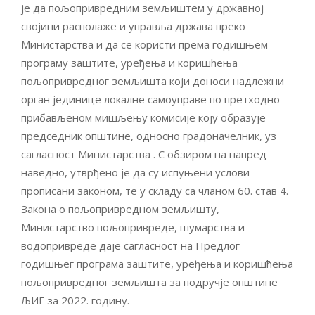
је да пољопривредним земљиштем у државној
својини располаже и управља држава преко
Министарства и да се користи према годишњем
програму заштите, уређења и коришћења
пољопривредног земљишта који доноси надлежни
орган јединице локалне самоуправе по претходно
прибављеном мишљењу комисије коју образује
председник општине, односно градоначелник, уз
сагласност Министарства . С обзиром на напред
наведно, утврђено је да су испуњени услови
прописани законом, те у складу са чланом 60. став 4.
Закона о пољопривредном земљишту,
Министарство пољопривреде, шумарства и
водопривреде даје сагласност на Предлог
годишњег програма заштите, уређења и коришћења
пољопривредног земљишта за подручје општине
ЉИГ за 2022. годину.