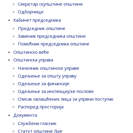
Секретар скупштине општине
Одборници
Кабинет председника
Председник општине
Заменик председника општине
Помоћник председника општине
Општинско веће
Општинска управа
Начелник општинске управе
Одељење за општу управу
Одељење за финансије
Одељење за инспекцијске послове
Списак овлашћених лица за упрвни поступак
Распоред просторија
Документа
Службени гласник
Статут општине Љиг