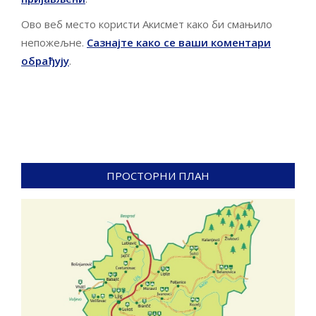
Ово веб место користи Акисмет како би смањило
непожељне.
Сазнајте како се ваши коментари
обрађују
.
ПРОСТОРНИ ПЛАН