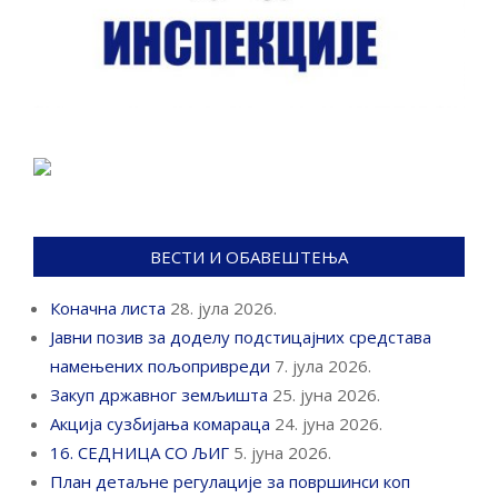
ВЕСТИ И ОБАВЕШТЕЊА
Коначна листа
28. јула 2026.
Јавни позив за доделу подстицајних средстава
намењених пољопривреди
7. јула 2026.
Закуп државног земљишта
25. јуна 2026.
Акција сузбијања комараца
24. јуна 2026.
16. СЕДНИЦА СО ЉИГ
5. јуна 2026.
План детаљне регулације за површинси коп