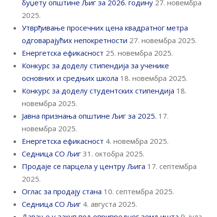
буџету општине Љиг за 2026. годину
27. новембра
2025.
Утврђивање просечних цена квадратног метра
одговарајућих непокретности
27. новембра 2025.
Енергетска ефикасност
25. новембра 2025.
Конкурс за доделу стипендија за ученике
основних и средњих школа
18. новембра 2025.
Конкурс за доделу студентских стипендија
18.
новембра 2025.
Јавна признања општине Љиг за 2025.
17.
новембра 2025.
Енергетска ефикасност
4. новембра 2025.
Седница СО Љиг
31. октобра 2025.
Продаје се парцела у центру Љига
17. септембра
2025.
Оглас за продају стана
10. септембра 2025.
Седница СО Љиг
4. августа 2025.
Давање у закуп пољопривредног земљишта
9. јула