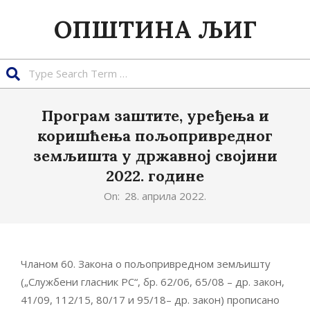
Skip
ОПШТИНА ЉИГ
to
content
Search
Програм заштите, уређења и
коришћења пољопривредног
земљишта у државној својини
2022. године
On:
28. априла 2022.
Чланом 60. Закона о пољопривредном земљишту
(„Службени гласник РС“, бр. 62/06, 65/08 – др. закон,
41/09, 112/15, 80/17 и 95/18– др. закон) прописано