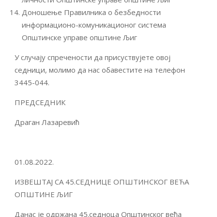
Доношење Правилника о безбедности
информационо-комуникационог система
Општинске управе општине Љиг
У случају спречености да присуствујете овој
седници, молимо да нас обавестите на телефон
3445-044.
ПРЕДСЕДНИК
Драган Лазаревић
01.08.2022.
ИЗВЕШТАЈ СА 45.СЕДНИЦЕ ОПШТИНСКОГ ВЕЋА
ОПШТИНЕ ЉИГ
Данас је одржана 45.седноца Општинског већа