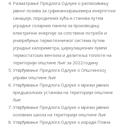
Разматрање Предлога Одлуке о расписивању
Јавног позива за суфинансирањемера енергетске
санације, породичних кућа и станова путем
уградње соларних панела за производњу
електричне енергије за сопствене потребе и
унапређење термотехничког система путем
уградње калориметра, циркулационих пумпи
термостатских вентила и делитеља топлоте на
територији општине Љиг за 2022.годину
Утврђивање Предлога Одлуке о Општинској
управи општине Љиг
Утврђивање Предлога Одлуке о мрежи јавних
предшколских установа на територији општине
Љиг
Утврђивање Предлога Одлуке о мрежи јавних
основних школа на територији општине Љиг
Утврђивање Предлога Одлуке о изради Плана