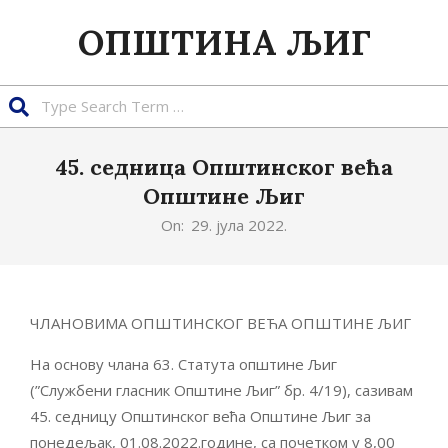
Skip
ОПШТИНА ЉИГ
to
content
Search
45. седница Општинског већа
Општине Љиг
On:
29. јула 2022.
ЧЛАНОВИМА ОПШТИНСКОГ ВЕЋА ОПШТИНЕ ЉИГ
На основу члана 63. Статута општине Љиг
(”Службени гласник Општине Љиг” бр. 4/19), сазивам
45. седницу Општинског већа Општине Љиг за
понедељак, 01.08.2022.године, са почетком у 8,00