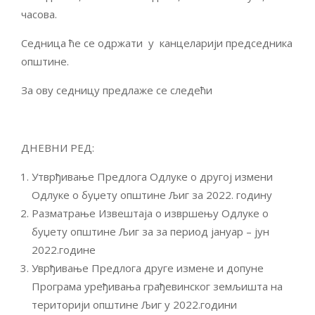
часова.
Седница ће се одржати у канцеларији председника
општине.
За ову седницу предлаже се следећи
ДНЕВНИ РЕД:
Утврђивање Предлога Одлуке о другој измени
Одлуке о буџету општине Љиг за 2022. годину
Разматрање Извештаја о извршењу Одлуке о
буџету општине Љиг за за период јануар – јун
2022.године
Уврђивање Предлога друге измене и допуне
Програма уређивања грађевинског земљишта на
територији општине Љиг у 2022.години