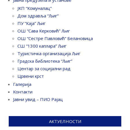
Јавна предузећа и установе
ЈКП “Комуналац”
Дом здравља “Љиг”
ПУ “Каја” Љиг
ОШ “Сава Керковић” Љиг
ОШ “Сестре Павловић” Белановица
СШ “1300 каплара” Љиг
Туристичка организација Љиг
Градска библиотека “Љиг”
Центар за социјални рад
Црвени крст
Галерија
Контакти
Јавни увид – ПИО Рајац
АКТУЕЛНОСТИ