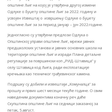
општине Љиг на којој је утврђена другој измени
Одлуке о буџету општине Љиг за 2022. годину и
усвојен Извештај о извршењу Одлуке о буџету
општине Љиг за за период јануар – јун 2022.године.
Једногласно су утврђени предлози Одлука о
Општинској управи општине Љиг, мрежи јавних
предшколских установа и јавних основних школа на
територији општине Љиг и изради Плана детаљне
регулације за површински коп „РИД-Штавица“ у
селу Штавица код Љига, ради експлоатације
кречњака као техничког грађевинског камена.
Подршку су добили и извештаји „Комуналца“ за
прошлу и првих шест месеци текуће године. О свим
наведеним документима коначну реч даће
Скупштина општине Љиг на седници заказаној за
петак, 5.август.