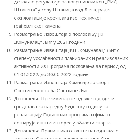
детаљне регулације за површински коп „РИД-
Штавица“ у селу Штавица код Љига, ради
експлоатације кречњака као техничког
грађевинског камена
Разматрање Извештаја о пословању ЈКП
„Комуналац“ Љиг у 2021.години
Разматрање Извештаја ЈКП „Комуналац“ Љиг о
степену усклађености планираних и реализованих
активности из Програма пословања за период од
01.01.2022. до 30.06.2022.године
Разматрање Извештаја Комисије за спорт
Општинеског већа Општине Љиг
Доношење Прелиминарне одлуке о додели
средстава за наредну буџетску годину за
реализацију Годишњих програма којима се
остварује општи интерес у области спорта
Доношење Правилника о заштити података о
личности Општинске управе општине Љиг