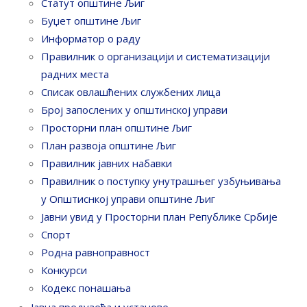
Статут општине Љиг
Буџет општине Љиг
Информатор о раду
Правилник o организацији и систематизацији
радних места
Списак овлашћених службених лица
Број запослених у oпштинској управи
Просторни план општине Љиг
План развоја општине Љиг
Правилник јавних набавки
Правилник о поступку унутрашњег узбуњивања
у Општиснкој управи општине Љиг
Јавни увид у Просторни план Републике Србије
Спорт
Родна равноправност
Конкурси
Кодекс понашања