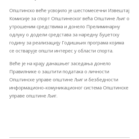
Општинско веће усвојило је шестомесечни Извештај
Комисије за спорт Општинеског већа Општине Љиг о
утрошеним средствима и донело Прелиминарну
одлуку о додели средстава за наредну буџетску
годину за реализацију Годишњих програма којима
се остварује општи интерес у области спорта.
Веће је на крају данашњег заседања донело
Правилнике о заштити података о личности
Општинске управе општине Љиг и безбедности
информационо-комуникационог система Општинске
управе општине Љиг.