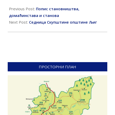
2022-
07-
Previous Post:
Попис становништва,
29
домаћинстава и станова
Next Post:
Седница Скупштине општине Љиг
ПРОСТОРНИ ПЛАН