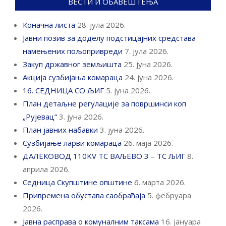
ВЕСТИ И ОБАВЕШТЕЊА
Коначна листа
28. јула 2026.
Јавни позив за доделу подстицајних средстава
намењених пољопривреди
7. јула 2026.
Закуп државног земљишта
25. јуна 2026.
Акција сузбијања комараца
24. јуна 2026.
16. СЕДНИЦА СО ЉИГ
5. јуна 2026.
План детаљне регулације за површинси коп
„Рујевац“
3. јуна 2026.
План јавних набавки
3. јуна 2026.
Сузбијање ларви комараца
26. маја 2026.
ДАЛЕКОВОД 110KV ТС ВАЉЕВО 3 – ТС ЉИГ
8.
априла 2026.
Седница Скупштине општине
6. марта 2026.
Привремена обустава саобраћаја
5. фебруара
2026.
Јавна расправа о комуналним таксама
16. јануара