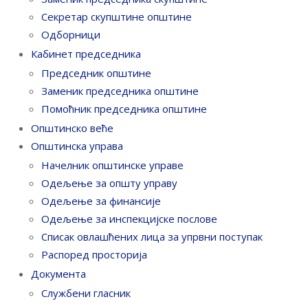
Секретар скупштине општине
Одборници
Кабинет председника
Председник општине
Заменик председника општине
Помоћник председника општине
Општинско веће
Општинска управа
Начелник општинске управе
Одељење за општу управу
Одељење за финансије
Одељење за инспекцијске послове
Списак овлашћених лица за упрвни поступак
Распоред просторија
Документа
Службени гласник