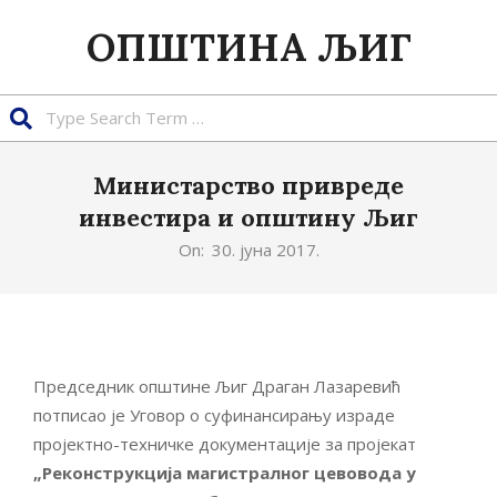
Skip
ОПШТИНА ЉИГ
to
content
Search
Министарство привреде
инвестира и општину Љиг
On:
30. јуна 2017.
Председник општине Љиг Драган Лазаревић
потписао је Уговор о суфинансирању израде
пројектно-техничке документације за пројекат
„Реконструкција магистралног цевовода у