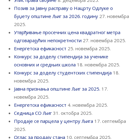
Упис права својине
8. децембра 2025.
Позив за Јавну расправу о Нацрту Одлуке о
буџету општине Љиг за 2026. годину
27. новембра
2025.
Утврђивање просечних цена квадратног метра
одговарајућих непокретности
27. новембра 2025.
Енергетска ефикасност
25. новембра 2025.
Конкурс за доделу стипендија за ученике
основних и средњих школа
18. новембра 2025.
Конкурс за доделу студентских стипендија
18.
новембра 2025.
Јавна признања општине Љиг за 2025.
17.
новембра 2025.
Енергетска ефикасност
4. новембра 2025.
Седница СО Љиг
31. октобра 2025.
Продаје се парцела у центру Љига
17. септембра
2025.
Оглас за продају стана
10. септембра 2025.