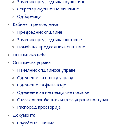
Заменик председника скупштине
Секретар скупштине општине
Одборници
Кабинет председника
Председник општине
Заменик председника општине
Помоћник председника општине
Општинско веће
Општинска управа
Начелник општинске управе
Одељење за општу управу
Одељење за финансије
Одељење за инспекцијске послове
Списак овлашћених лица за упрвни поступак
Распоред просторија
Документа
Службени гласник