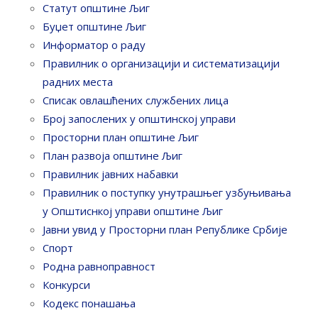
Статут општине Љиг
Буџет општине Љиг
Информатор о раду
Правилник o организацији и систематизацији
радних места
Списак овлашћених службених лица
Број запослених у oпштинској управи
Просторни план општине Љиг
План развоја општине Љиг
Правилник јавних набавки
Правилник о поступку унутрашњег узбуњивања
у Општиснкој управи општине Љиг
Јавни увид у Просторни план Републике Србије
Спорт
Родна равноправност
Конкурси
Кодекс понашања