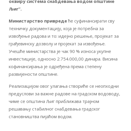
оквиру система снабдевања водом општине
Љиг“.
Министарство привреде
ће суфинансирати сву
техничку документацију, која је потребна за
извођење радова и то: идејно решење, пројекат за
грађевинску дозволу и пројекат за извођење.
Учешће министарства је чак 90 % износа укупне
инвестиције, односно 2.754.000,00 динара. Висина
кофинансирања је одређена према степену
развијености општине.
Реализацијом овог улагања створиће се неопходни
предуслови за важне радове на градском водоводу,
чиме се општина Љиг приближава трајном
решавању стабилног снабдевања градског
становништва пијаћом водом.