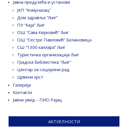
Јавна предузећа и установе
ЈКП “Комуналац”
Дом здравља “Љиг”
ПУ “Каја” Љиг
ОШ “Сава Керковић” Љиг
ОШ “Сестре Павловић” Белановица
СШ “1300 каплара” Љиг
Туристичка организација Љиг
Градска библиотека “Љиг”
Центар за социјални рад
Црвени крст
Галерија
Контакти
Јавни увид – ПИО Рајац
АКТУЕЛНОСТИ