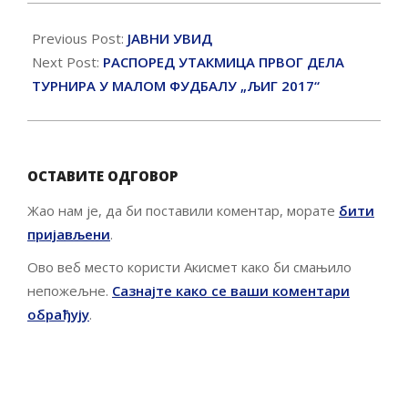
2017-
06-
Previous Post:
ЈАВНИ УВИД
30
Next Post:
РАСПОРЕД УТАКМИЦА ПРВОГ ДЕЛА
ТУРНИРА У МАЛОМ ФУДБАЛУ „ЉИГ 2017“
ОСТАВИТЕ ОДГОВОР
Жао нам је, да би поставили коментар, морате
бити
пријављени
.
Ово веб место користи Акисмет како би смањило
непожељне.
Сазнајте како се ваши коментари
обрађују
.