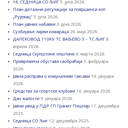
16. СЕДНИЦА СО ЉИГ
5. јуна 2026.
План детаљне регулације за површинси коп
„Рујевац“
3. јуна 2026.
План јавних набавки
3. јуна 2026.
Сузбијање ларви комараца
26. маја 2026.
ДАЛЕКОВОД 110KV ТС ВАЉЕВО 3 – ТС ЉИГ
8.
априла 2026.
Седница Скупштине општине
6. марта 2026.
Привремена обустава саобраћаја
5. фебруара
2026.
Јавна расправа о комуналним таксама
16. јануара
2026.
Средства за спортске клубове
16. јануара 2026.
Дан жалости
9. јануара 2026.
Јавни увид у ПДР ГП Гранит Пешчар
17. децембра
2025.
Седница СО Љиг
12. децембра 2025.