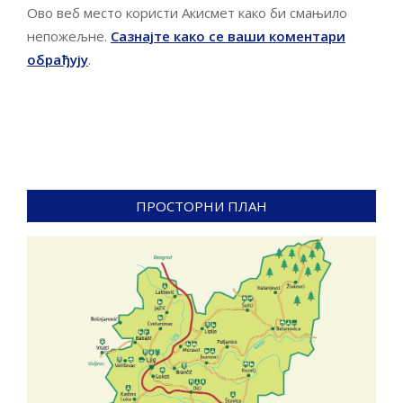
Ово веб место користи Акисмет како би смањило
непожељне.
Сазнајте како се ваши коментари
обрађују
.
ПРОСТОРНИ ПЛАН