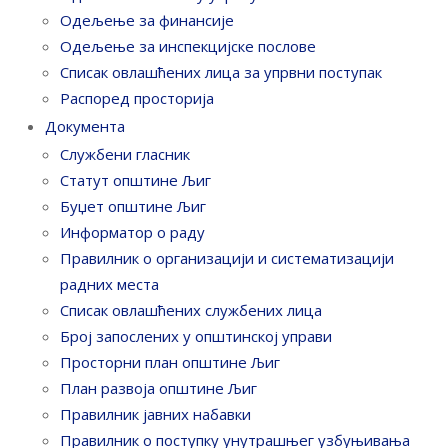
Одељење за финансије
Одељење за инспекцијске послове
Списак овлашћених лица за упрвни поступак
Распоред просторија
Документа
Службени гласник
Статут општине Љиг
Буџет општине Љиг
Информатор о раду
Правилник o организацији и систематизацији
радних места
Списак овлашћених службених лица
Број запослених у oпштинској управи
Просторни план општине Љиг
План развоја општине Љиг
Правилник јавних набавки
Правилник о поступку унутрашњег узбуњивања