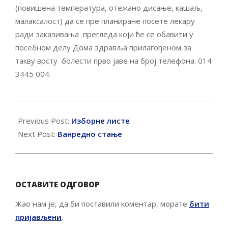
(повишена температура, отежано дисање, кашаљ,
малаксалост) да се пре планиране посете лекару
ради заказивања прегледа који ће се обавити у
посебном делу Дома здравља прилагођеном за
такву врсту болести прво јаве на број телефона: 014
3445 004.
2020-
03-
Previous Post:
Изборне листе
13
Next Post:
Ванредно стање
ОСТАВИТЕ ОДГОВОР
Жао нам је, да би поставили коментар, морате
бити
пријављени
.