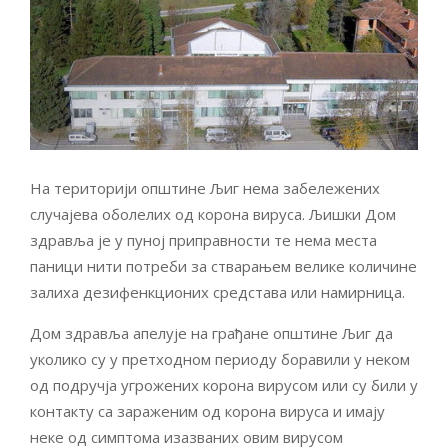
На територији општине Љиг нема забележених
случајева оболелих од корона вируса. Љишки Дом
здравља је у пуној приправности те нема места
паници нити потреби за стварањем велике количине
залиха дезифенкционих средстава или намирница.
Дом здравља апелује на грађане општине Љиг да
уколико су у претходном периоду боравили у неком
од подручја угрожених корона вирусом или су били у
контакту са зараженим од корона вируса и имају
неке од симптома изазваних овим вирусом