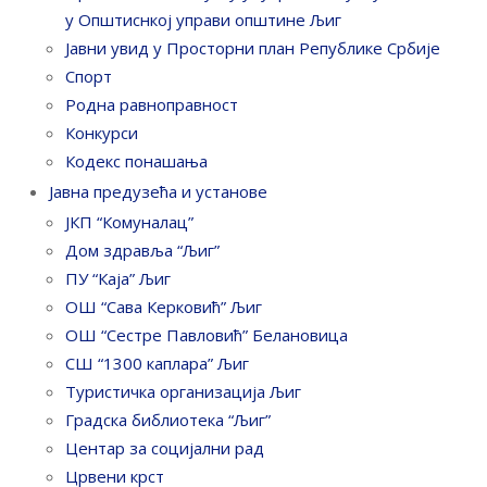
у Општиснкој управи општине Љиг
Јавни увид у Просторни план Републике Србије
Спорт
Родна равноправност
Конкурси
Кодекс понашања
Јавна предузећа и установе
ЈКП “Комуналац”
Дом здравља “Љиг”
ПУ “Каја” Љиг
ОШ “Сава Керковић” Љиг
ОШ “Сестре Павловић” Белановица
СШ “1300 каплара” Љиг
Туристичка организација Љиг
Градска библиотека “Љиг”
Центар за социјални рад
Црвени крст