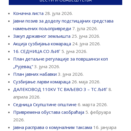
Коначна листа
28. јула 2026.
Јавни позив за доделу подстицајних средстава
намењених пољопривреди
7. јула 2026.
Закуп државног земљишта
25. јуна 2026.
Акција сузбијања комараца
24. јуна 2026.
16. СЕДНИЦА СО ЉИГ
5. јуна 2026.
План детаљне регулације за површинси коп
„Рујевац“
3. јуна 2026.
План јавних набавки
3. јуна 2026.
Сузбијање ларви комараца
26. маја 2026.
ДАЛЕКОВОД 110KV ТС ВАЉЕВО 3 – ТС ЉИГ
8.
априла 2026.
Седница Скупштине општине
6. марта 2026.
Привремена обустава саобраћаја
5. фебруара
2026.
Јавна расправа о комуналним таксама
16. јануара