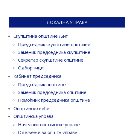
ЛОКАЛНА УПРАВА
Скупштина општине Љиг
Председник скупштине општине
Заменик председника скупштине
Секретар скупштине општине
Одборници
Кабинет председника
Председник општине
Заменик председника општине
Помоћник председника општине
Општинско веће
Општинска управа
Начелник општинске управе
Одељење за општу управу