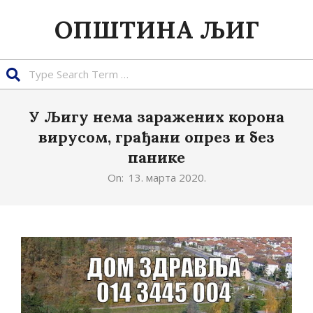
Skip
ОПШТИНА ЉИГ
to
content
Search
У Љигу нема заражених корона
вирусом, грађани опрез и без
панике
On:
13. марта 2020.