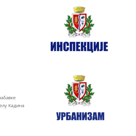
набавке
селу Кадина