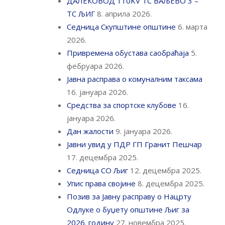
ДАЛЕКОВОД 110KV ТС ВАЉЕВО 3 –
ТС ЉИГ
8. априла 2026.
Седница Скупштине општине
6. марта
2026.
Привремена обустава саобраћаја
5.
фебруара 2026.
Јавна расправа о комуналним таксама
16. јануара 2026.
Средства за спортске клубове
16.
јануара 2026.
Дан жалости
9. јануара 2026.
Јавни увид у ПДР ГП Гранит Пешчар
17. децембра 2025.
Седница СО Љиг
12. децембра 2025.
Упис права својине
8. децембра 2025.
Позив за Јавну расправу о Нацрту
Одлуке о буџету општине Љиг за
2026. годину
27. новембра 2025.