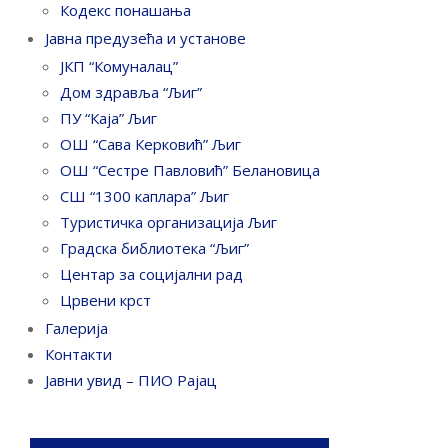
Кодекс понашања
Јавна предузећа и установе
ЈКП “Комуналац”
Дом здравља “Љиг”
ПУ “Каја” Љиг
ОШ “Сава Керковић” Љиг
ОШ “Сестре Павловић” Белановица
СШ “1300 каплара” Љиг
Туристичка организација Љиг
Градска библиотека “Љиг”
Центар за социјални рад
Црвени крст
Галерија
Контакти
Јавни увид – ПИО Рајац