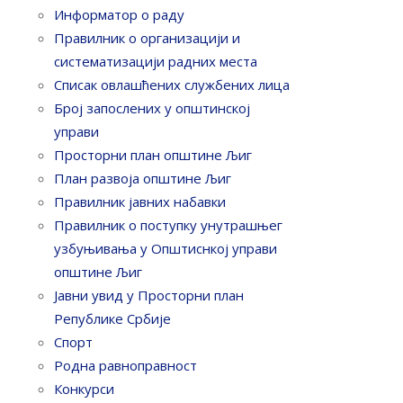
Информатор о раду
Правилник o организацији и
систематизацији радних места
Списак овлашћених службених лица
Број запослених у oпштинској
управи
Просторни план општине Љиг
План развоја општине Љиг
Правилник јавних набавки
Правилник о поступку унутрашњег
узбуњивања у Општиснкој управи
општине Љиг
Јавни увид у Просторни план
Републике Србије
Спорт
Родна равноправност
Конкурси