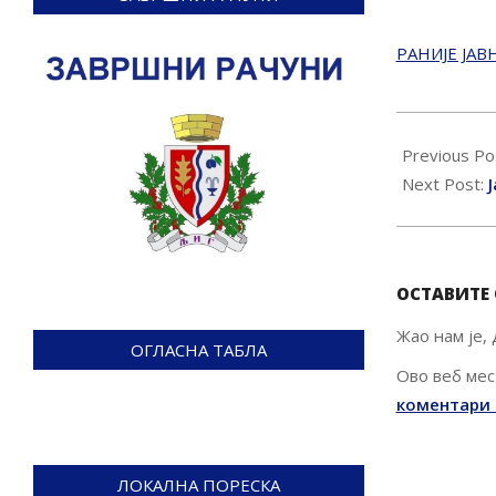
РАНИЈЕ ЈАВ
2016-
12-
Previous Po
13
Next Post:
ОСТАВИТЕ
Жао нам је,
ОГЛАСНА ТАБЛА
Ово веб мес
коментари 
ЛОКАЛНА ПОРЕСКА