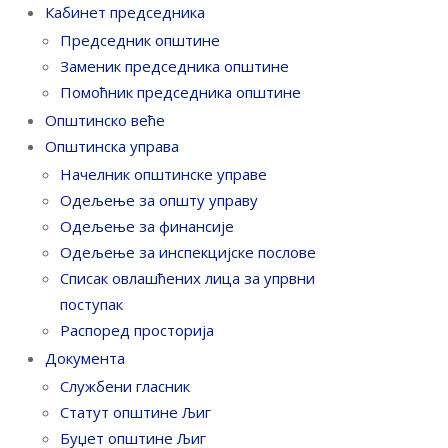
Кабинет председника
Председник општине
Заменик председника општине
Помоћник председника општине
Општинско веће
Општинска управа
Начелник општинске управе
Одељење за општу управу
Одељење за финансије
Одељење за инспекцијске послове
Списак овлашћених лица за упрвни
поступак
Распоред просторија
Документа
Службени гласник
Статут општине Љиг
Буџет општине Љиг