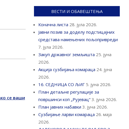
ВЕСТИ И ОБАВЕШТЕЊА
Коначна листа
28. јула 2026.
Јавни позив за доделу подстицајних
средстава намењених пољопривреди
7. јула 2026.
Закуп државног земљишта
25. јуна
2026.
Акција сузбијања комараца
24. јуна
2026.
16. СЕДНИЦА СО ЉИГ
5. јуна 2026.
План детаљне регулације за
ако се ваши
површинси коп „Рујевац“
3. јуна 2026.
План јавних набавки
3. јуна 2026.
Сузбијање ларви комараца
26. маја
2026.