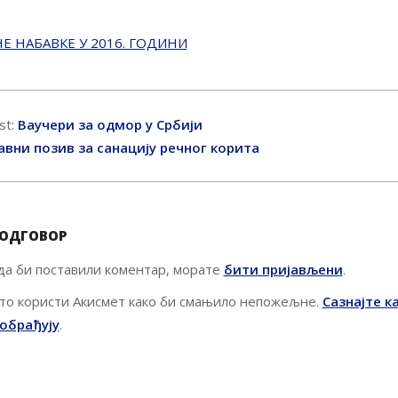
НЕ НАБАВКЕ У 2016. ГОДИНИ
st:
Ваучери за одмор у Србији
Јавни позив за санацију речног корита
 ОДГОВОР
 да би поставили коментар, морате
бити пријављени
.
то користи Акисмет како би смањило непожељне.
Сазнајте к
обрађују
.