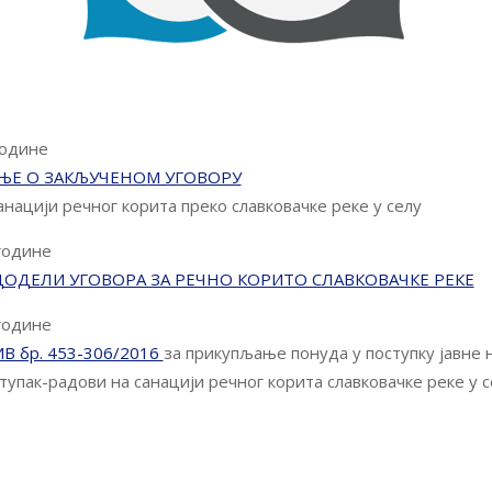
године
Е О ЗАКЉУЧЕНОМ УГОВОРУ
анацији речног корита преко славковачке реке у селу
 године
ДОДЕЛИ УГОВОРА ЗА РЕЧНО КОРИТО СЛАВКОВАЧКЕ РЕКЕ
 године
В бр. 453-306/2016
за прикупљање понуда у поступку јавне 
тупак-радови на санацији речног корита славковачке реке у 