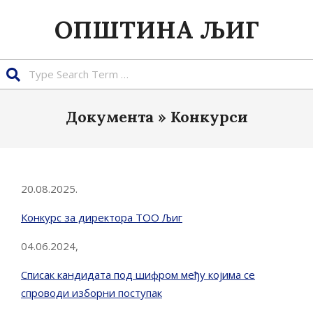
Skip
ОПШТИНА ЉИГ
to
content
Search
Документа »
Конкурси
20.08.2025.
Конкурс за директора ТОО Љиг
04.06.2024,
Списак кандидата под шифром међу којима се
спроводи изборни поступак