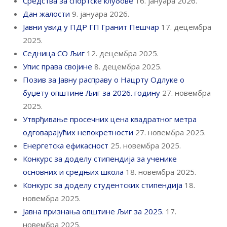
Средства за спортске клубове
16. јануара 2026.
Дан жалости
9. јануара 2026.
Јавни увид у ПДР ГП Гранит Пешчар
17. децембра
2025.
Седница СО Љиг
12. децембра 2025.
Упис права својине
8. децембра 2025.
Позив за Јавну расправу о Нацрту Одлуке о
буџету општине Љиг за 2026. годину
27. новембра
2025.
Утврђивање просечних цена квадратног метра
одговарајућих непокретности
27. новембра 2025.
Енергетска ефикасност
25. новембра 2025.
Конкурс за доделу стипендија за ученике
основних и средњих школа
18. новембра 2025.
Конкурс за доделу студентских стипендија
18.
новембра 2025.
Јавна признања општине Љиг за 2025.
17.
новембра 2025.