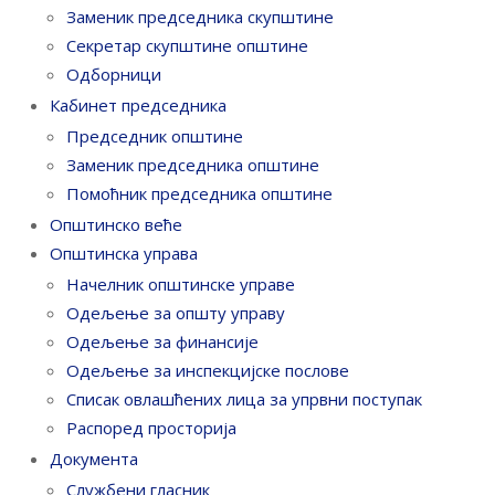
Заменик председника скупштине
Секретар скупштине општине
Одборници
Кабинет председника
Председник општине
Заменик председника општине
Помоћник председника општине
Општинско веће
Општинска управа
Начелник општинске управе
Одељење за општу управу
Одељење за финансије
Одељење за инспекцијске послове
Списак овлашћених лица за упрвни поступак
Распоред просторија
Документа
Службени гласник