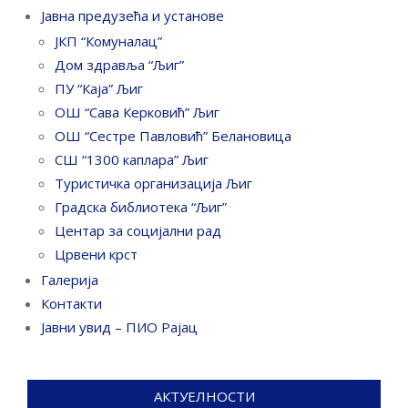
Јавна предузећа и установе
ЈКП “Комуналац”
Дом здравља “Љиг”
ПУ “Каја” Љиг
ОШ “Сава Керковић” Љиг
ОШ “Сестре Павловић” Белановица
СШ “1300 каплара” Љиг
Туристичка организација Љиг
Градска библиотека “Љиг”
Центар за социјални рад
Црвени крст
Галерија
Контакти
Јавни увид – ПИО Рајац
АКТУЕЛНОСТИ