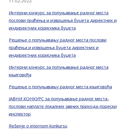
11.02.2022.
Интерни конкурс за попуњавање радног места
послови праћења и извршења буџета директних и
индиректних корисника буџета
Решење о попуњавању радног места послови
праћења и извршења буџета директних и
индиректних корисника буџета
Интерни конкурс за попуњавање радног места
књиговођа
Решење о попуњавању радног места књиговођа
ЈАВНИ КОНКУРС за попуњавање радног места-
послови наплате локалних јавних прихода-порески
инспектор
Rešenje o internom konkursu