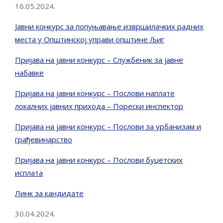
16.05.2024.
Јавни конкурс за попуњавање извршилачких радних
места у Општинској управи општине Љиг
Пријава на јавни конкурс – Службеник за јавне
набавке
Пријава на јавни конкурс – Послови наплате
локалних јавних прихода – Порески инспектор
Пријава на јавни конкурс – Послови за урбанизам и
грађевинарство
Пријава на јавни конкурс – Послови буџетских
исплата
Линк за кандидате
30.04.2024.