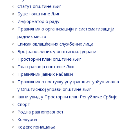
Статут општине Љиг
Буџет општине Љиг
Информатор о раду
Правилник o организацији и систематизацији
радних места
Списак овлашћених службених лица
Број запослених у oпштинској управи
Просторни план општине Љиг
План развоја општине Љиг
Правилник јавних набавки
Правилник о поступку унутрашњег узбуњивања
у Општиснкој управи општине Љиг
Јавни увид у Просторни план Републике Србије
Спорт
Родна равноправност
Конкурси
Кодекс понашања