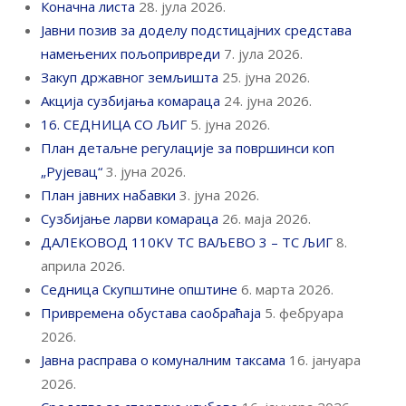
Коначна листа
28. јула 2026.
Јавни позив за доделу подстицајних средстава
намењених пољопривреди
7. јула 2026.
Закуп државног земљишта
25. јуна 2026.
Акција сузбијања комараца
24. јуна 2026.
16. СЕДНИЦА СО ЉИГ
5. јуна 2026.
План детаљне регулације за површинси коп
„Рујевац“
3. јуна 2026.
План јавних набавки
3. јуна 2026.
Сузбијање ларви комараца
26. маја 2026.
ДАЛЕКОВОД 110KV ТС ВАЉЕВО 3 – ТС ЉИГ
8.
априла 2026.
Седница Скупштине општине
6. марта 2026.
Привремена обустава саобраћаја
5. фебруара
2026.
Јавна расправа о комуналним таксама
16. јануара
2026.