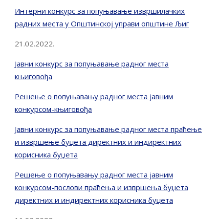
Интерни конкурс за попуњавање извршилачких
радних места у Општинској управи општине Љиг
21.02.2022.
Јавни конкурс за попуњавање радног места
књиговођа
Решење о попуњавању радног места јавним
конкурсом-књиговођа
Јавни конкурс за попуњавање радног места праћење
и извршење буџета директних и индиректних
корисника буџета
Решење о попуњавању радног места јавним
конкурсом-послови праћења и извршења буџета
директних и индиректних корисника буџета