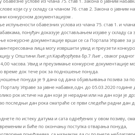
 обавезне услове из члана 75. став 1. Закона о јавним набавк
лове који су у складу са чланом 76. став 2. Закона о јавним н
ни конкурсном документацијом .
е испуњености обавезних услова из члана 75. став 1. и члана
набавкама, понуђач доказује достављањем изјаве у складу са 
е конкурсне документације врши се са Портала Управе за ј
Заинтересована лица могу извршити увид и преузети конкурс
цију у Општини Љиг,ул.Карађорђева бр.7 Љиг , сваког радног
14,00 часова. Увид и преузимање конкурсне документације м
о време док тече рок за подношење понуда.
дношење понуда је 9 данa од дана објављивања позива за 
 Порталу Управе за јавне набавке,одн. до 05.03.2020 године 
олико рок истиче на дан који је нерадни или на дан који је д
као последњи дан рока сматраће се први следећи радни дан 
днете по истеку датума и сата одређених у овом позиву, см
временим и биће по окончању поступка отварања понуда,
отворене понуђачима, са назнаком да су поднете неблаговр