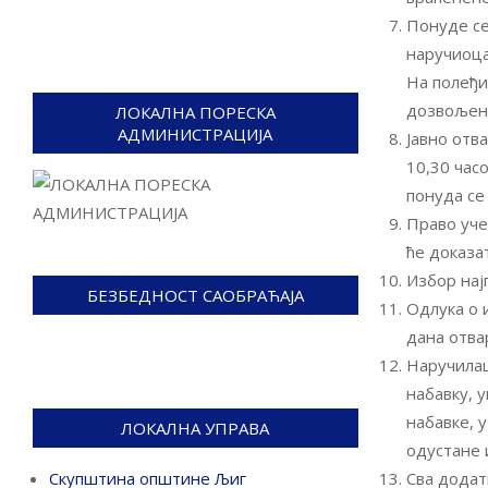
Понуде се
наручиоца,
На полеђи
дозвољен
ЛОКАЛНА ПОРЕСКА
АДМИНИСТРАЦИЈА
Јавно отв
10,30 час
понуда се 
Право уче
ће доказа
Избор нај
БЕЗБЕДНОСТ САОБРАЋАЈА
Одлука о 
дана отва
Наручилац
набавку, у
набавке, 
ЛОКАЛНА УПРАВА
одустане и
Сва додат
Скупштина општине Љиг