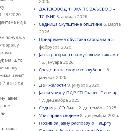
2026.
су
ДАЛЕКОВОД 110KV ТС ВАЉЕВО 3 –
53-43/2020 –
ТС ЉИГ
8. априла 2026.
јантама није
Седница Скупштине општине
6. марта
2026.
ем понуда, у
Привремена обустава саобраћаја
5.
 отварању
фебруара 2026.
вкама.
Јавна расправа о комуналним таксама
уђача, што
16. јануара 2026.
ригиналу.
Средства за спортске клубове
16.
нижа цена“.
јануара 2026.
д 7 дана од
Дан жалости
9. јануара 2026.
Јавни увид у ПДР ГП Гранит Пешчар
ну јавне
17. децембра 2025.
јавне
Седница СО Љиг
12. децембра 2025.
или
Упис права својине
8. децембра 2025.
Позив за Јавну расправу о Нацрту
г позива
Одлуке о буџету општине Љиг за