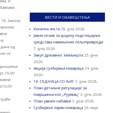
ама, и
абавкама
ВЕСТИ И ОБАВЕШТЕЊА
 76. Закона
законом.
Коначна листа
28. јула 2026.
авне
Јавни позив за доделу подстицајних
ну
средстава намењених пољопривреди
 дана од
7. јула 2026.
оже се
Закуп државног земљишта
25. јуна
2026.
подношење
Акција сузбијања комараца
24. јуна
до 10,00
2026.
ржавни
16. СЕДНИЦА СО ЉИГ
5. јуна 2026.
до10,00
План детаљне регулације за
површинси коп „Рујевац“
3. јуна 2026.
атраће
План јавних набавки
3. јуна 2026.
Сузбијање ларви комараца
26. маја
емено.