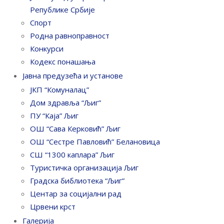
Републике Србије
Спорт
Родна равноправност
Конкурси
Кодекс понашања
Јавна предузећа и установе
ЈКП “Комуналац”
Дом здравља “Љиг”
ПУ “Каја” Љиг
ОШ “Сава Керковић” Љиг
ОШ “Сестре Павловић” Белановица
СШ “1300 каплара” Љиг
Туристичка организација Љиг
Градска библиотека “Љиг”
Центар за социјални рад
Црвени крст
Галерија