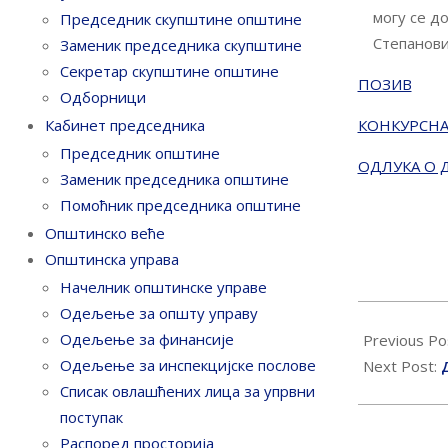
могу се д
Председник скупштине општине
Степанови
Заменик председника скупштине
Секретар скупштине општине
ПОЗИВ
Одборници
КОНКУРСНА
Кабинет председника
Председник општине
ОДЛУКА О 
Заменик председника општине
Помоћник председника општине
Општинско веће
Општинска управа
Начелник општинске управе
Одељење за општу управу
2020-
Одељење за финансије
02-
Previous Po
Одељење за инспекцијске послове
25
Next Post:
Списак овлашћених лица за упрвни
поступак
Распоред просторија