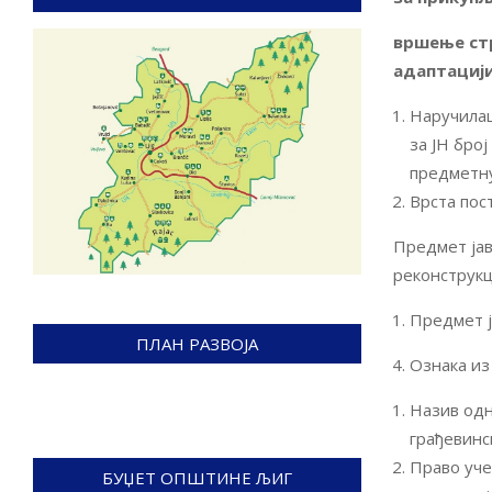
вршење стр
адаптацији
Наручилац
за ЈН бро
предметну
Врста пос
Предмет јав
реконструкц
Предмет ј
ПЛАН РАЗВОЈА
Ознака из
Назив одн
грађевинс
Право уче
БУЏЕТ ОПШТИНЕ ЉИГ