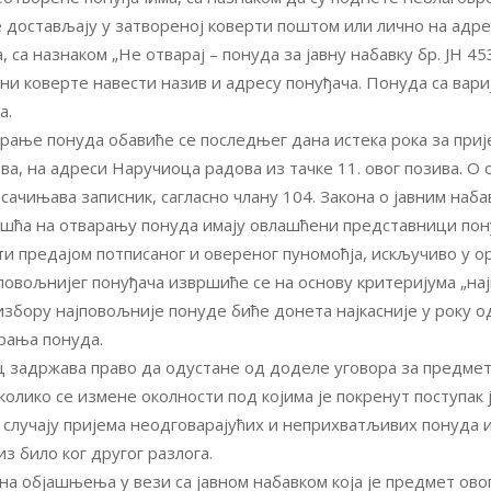
 достављају у затвореној коверти поштом или лично на адре
 са назнаком „Не отварај – понуда за јавну набавку бр. ЈН 4
ни коверте навести назив и адресу понуђача. Понуда са вари
а.
арање понуда обавиће се последњег дана истека рока за приј
ова, на адреси Наручиоца радова из тачке 11. овог позива. О
сачињава записник, сагласно члану 104. Закона о јавним наба
шћа на отварању понуда имају овлашћени представници пон
ти предајом потписаног и овереног пуномоћја, искључиво у о
повољнијег понуђача извршиће се на основу критеријума „нај
избору најповољније понуде биће донета најкасније у року о
рања понуда.
 задржава право да одустане од доделе уговора за предмет
колико се измене околности под којима је покренут поступак 
у случају пријема неодговарајућих и неприхватљивих понуда 
з било ког другог разлога.
на објашњења у вези са јавном набавком која је предмет ово