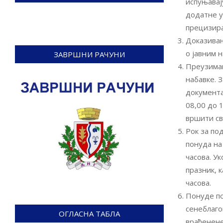
испуњавају
додатне ус
прецизира
Доказивањ
о јавним 
ЗАВРШНИ РАЧУНИ
Преузимањ
набавке. 
документа
08,00 до 
вршити св
Рок за по
понуда на
часова. Ук
празник, 
часова.
Понуде по
сенеблаго
ОГЛАСНА ТАБЛА
враћенене