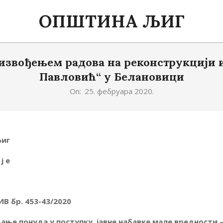
ОПШТИНА ЉИГ
извођењем радова на реконструкцији и
Павловић“ у Белановици
On:
25. фебруара 2020.
иг
 ј е
В бр. 453-
43
/2020
љање понуда у поступку
јавне набавке мале вредности