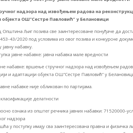
учног надзора над извођењем радова на реконструкц
 објекта ОШ“Сестре Павловић“ у Белановици
 Општина Љиг позива све заинтересоване понуђаче да дост
ј 453-43/2020 под условима из овог позива и конкурсне докум
 јавну набавку.
тупка јавне набавке: јавна набавка мале вредности
не набавке: вршење стручног надзора над извођењем радов
ији и адаптацији објекта ОШ“Сестре Павловић“ у Белановиц
авне набавке није обликован по партијама.
 класификације делатности
осно ознака из општег речника јавних набавки: 71520000-ус
ког надзора
шћа у поступку имају сва заинтересована правна и физичка ли