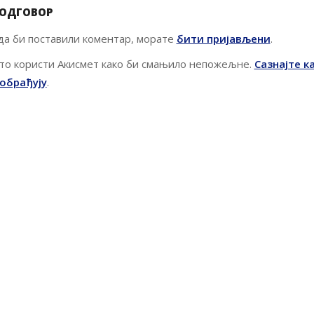
 ОДГОВОР
 да би поставили коментар, морате
бити пријављени
.
то користи Акисмет како би смањило непожељне.
Сазнајте к
обрађују
.