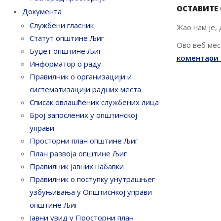
ОСТАВИТЕ
Документа
Службени гласник
Жао нам је,
Статут општине Љиг
Ово веб мес
Буџет општине Љиг
коментари 
Информатор о раду
Правилник o организацији и
систематизацији радних места
Списак овлашћених службених лица
Број запослених у oпштинској
управи
Просторни план општине Љиг
План развоја општине Љиг
Правилник јавних набавки
Правилник о поступку унутрашњег
узбуњивања у Општиснкој управи
општине Љиг
Јавни увид у Просторни план