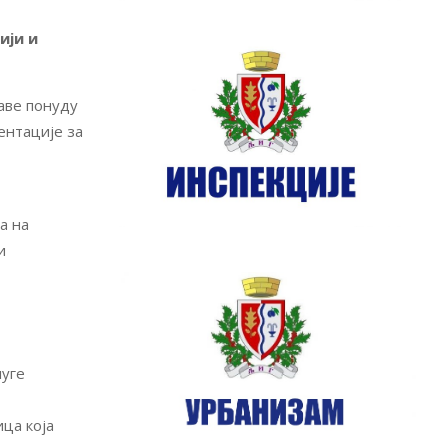
ији и
аве понуду
ентације за
а на
и
луге
ца која